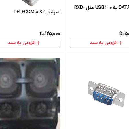
تبدیل SATA به USB 3.0 مدل RXD-
اسپلیتر تلکام TELECOM
125,000
5
افزودن به سبد
افزودن به سبد