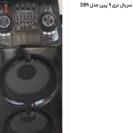
ل نری 9 پین مدل DB9