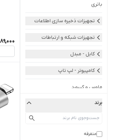
باتری
تجهیزات ذخیره سازی اطلاعات
تجهیزات شبکه و ارتباطات
89,000
کابل - مبدل
کامپیوتر - لپ تاپ
ماوس و کیبورد
برند
متفرقه
موبایل و تبلت
متفرقه
هدفون هدست هندزفری