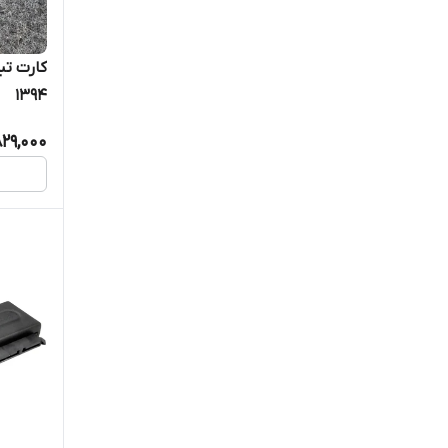
1394
829,000