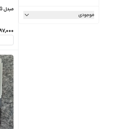
مبدل OTG لایتنینگ مدل JH-049
ساعت و زیور آلات
موجودی
187,000