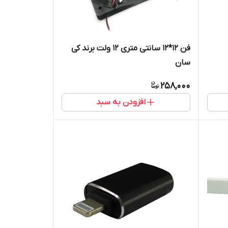
فن 12*12 سانتی متری 12 ولت برند کی
سان
258,000
افزودن به سبد