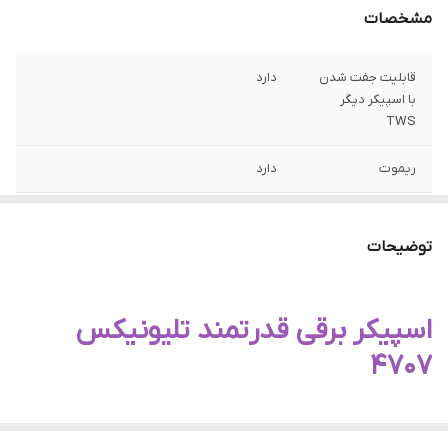
مشخصات
قابلیت جفت شدن
دارد
با اسپیکر دیگر
TWS
ریموت
دارد
میکروفون بی سیم
دارد
توضیحات
رقص نور(پخش
دارد
کننده چند رسانه
ای)
اسپیکر برقی قدرتمند تلیونیکس
بلوتوث(پخش
دارد
4707
کننده چند رسانه
ای)
وات
95000 وات