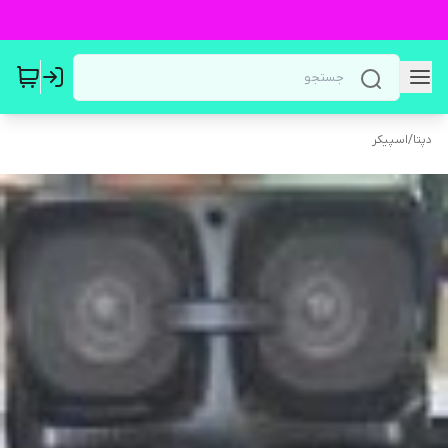
دپتا
/
اسپیکر