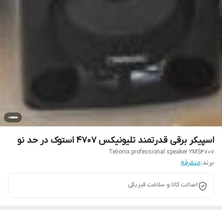
اسپیکر برقی قدرتمند تلیونیکس 4707 استوک در حد نو
Telionix professional speaker YMS4707
برند:
متفرقه
اصالت کالا و سلامت فیزیکی