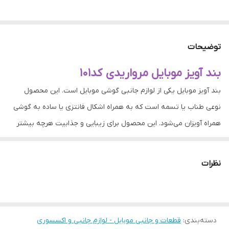
توضیحات
بند آویز موبایل مرواریدی کد101
بند آویز موبایل یکی از لوازم جانبی گوشی موبایل است. این محصول
نوعی طناب یا تسمه است که به همراه اشکال فانتزی یا ساده به گوشی
همراه آویزان می‌شود. این محصول برای زیبایی و جذابیت هرچه بیشتر
تلفن همراه و ایمنی آن ساخته شده است. این آویزها در سایزهای مختلف
برای انداختن دور مچ دست ساخته شده‌اند که مانع از افتادن تلفن همراه
نظرات
از دست و یا سرقت آن می‌شوند. همچنین از این آویزها به عنوان جا
سوویچی و آویز کلید نیز استفاده می‌شود. انواع آویز موبایل و مزایای آن
امروزه با به روز شد ...
دسته‌بندی
:
قطعات و جانبی موبایل - لوازم جانبی و اکسسوری