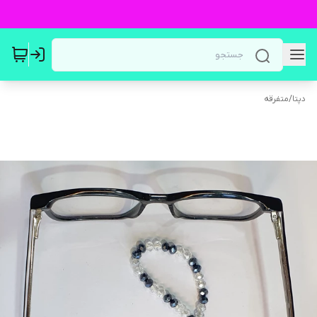
دپتا
/
متفرقه