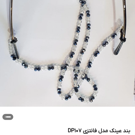
بند عینک مدل فانتزی DP107