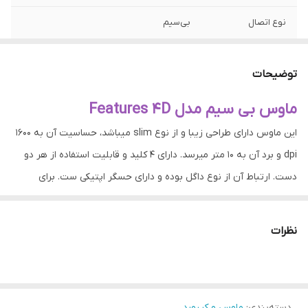
نوع اتصال
بی‌سیم
نوع رابط
دانگل USB
توضیحات
نسخه بلوتوث
۴.۲
ماوس بی سیم مدل Features 4D
نوع حسگر
لیزری
این ماوس دارای طراحی زیبا و از نوع slim میباشد، حساسیت آن به 1600
محدوده دقت
۸۰۰ تا ۱۶۰۰
dpi و برد آن به 10 متر میرسد. دارای 4 کلید و قابلیت استفاده از هر دو
دست. ارتباط آن از نوع داگل بوده و دارای حسگر اپتیکی ست. برای
تعداد باتری
دو عدد
استفاده از این ماوس بی سیم، به دو عدد باتری نیم قلمی نیاز میباشد
که باتوجه به کم مصرف این موس، پس از هر بار جایگذاری باتری جدید
نظرات
بمدت طولانی میتوانید از آن استفاده نمایید.
دسته‌بندی
:
ماوس و کیبورد