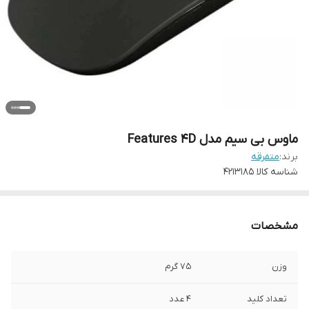
ماوس بی سیم مدل Features 4D
برند:
متفرقه
شناسه کالا
4213185
مشخصات
وزن
۷۵ گرم
تعداد کلید
۴ عدد