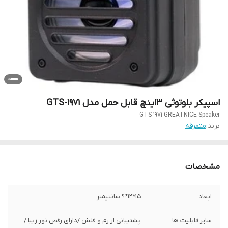
اسپیکر بلوتوثی 3اینچ قابل حمل مدل GTS-1971
GTS-1971 GREATNICE Speaker
برند:
متفرقه
مشخصات
ابعاد
15*12*9 سانتیمتر
سایر قابلیت ها
پشتیبانی از رم و فلش /دارای رقص نور زیبا /