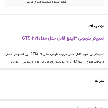
حجم صدا و کیفیت صدای عالی
توضیحات
اسپیکر بلوتوثی 3اینچ قابل حمل مدل GTS-1971
اسپیکر بی سیم قابل حمل گریت نایس مدل GTS1971 این اسپیکر امکان
دریافت امواج رادیو FM برای دوستداران برنامه های رادیویی را دارد و
موفق به کسب استاندارد سلامت و ایمنی محصول شامل CE / RoHS و
FCC شده است . برخورداری از کلید های فیزیکی تعبیه شده بر روی بدنه
نظرات
به منظور مدیریت فایل در حال پخش، ولوم، Mood و … کار با این
اسپیکر را بسیار راحت کرده است. تامین انرژی از طریق باتری داخلی قابل
شارژ توسط درگاه میکرو یو اس بی تعبیه شده بر روی بدنه و کابل همراه
دسته‌بندی
:
اسپیکر