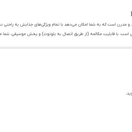
سیلیکون
KW5 UL یک ساعت هوشمند و مدرن است که به شما امکان می‌دهد با تمام ویژگی‌های جذابش ب
 است. با قابلیت مکالمه (از طریق اتصال به بلوتوث) و پخش موسیقی، شما می
 هوشمند، سنسورهای سلامتی فراوانی است که دارد. با پایش ضربان قلب، فشار 
د یک ابزار چندمنظوره است که علاوه بر ارائه زمان، اطلاعات سلامتی و فعالیت 
هوشمند دارای سه بند با تنوع رنگ است.
تهیه فرمایید.
ید.