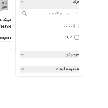
برند
porodo
festyle
متفرقه
200,000
موجودی
محدوده قیمت