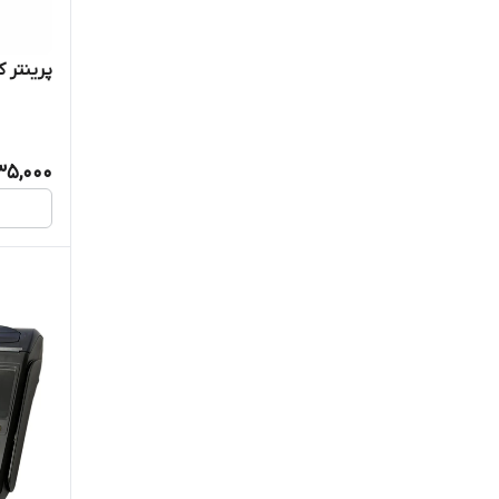
پرینتر ک
35,000