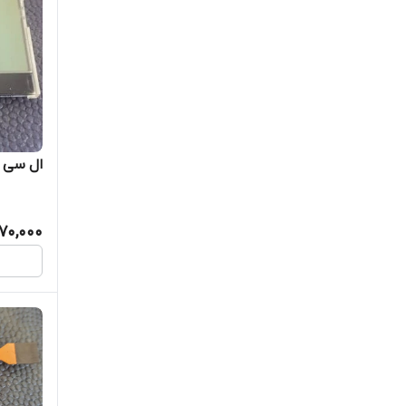
ال سی دی ب
70,000