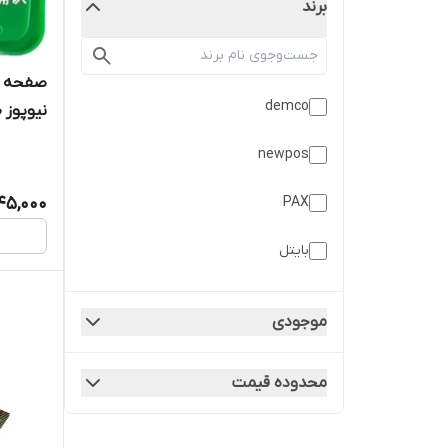
برند
صفحه کل
demco
نیوپوز Newpos-7210
newpos
PAX
45,000
بایتل
موجودی
محدوده قیمت