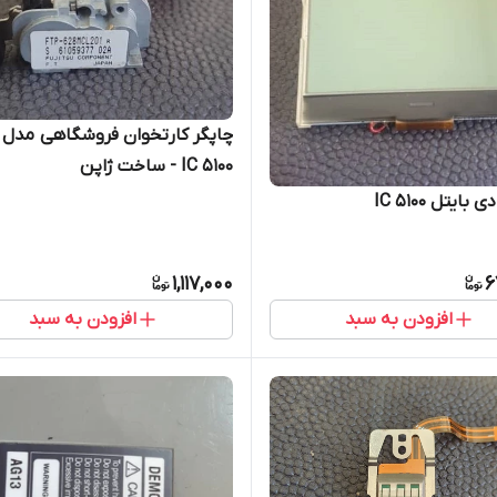
IC 5100 - ساخت ژاپن
ایتل IC 5100
1,117,000
6
افزودن به سبد
افزودن به سبد