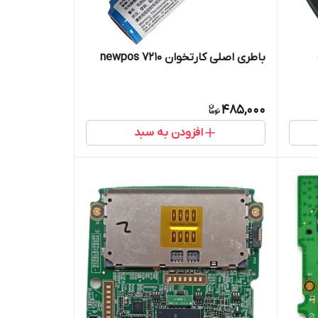
باطری اصلی کارتخوان newpos 7210
485,000
افزودن به سبد