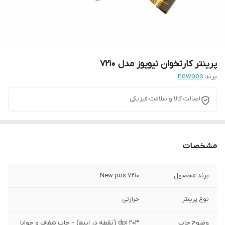
پرینتر کارتخوان نیوپوز مدل 7210
برند:
newpos
اصالت کالا و سلامت فیزیکی
مشخصات
برند محصول
New pos 7210
نوع پرینتر
حرارتی
وضوح چاپ
۲۰۳ dpi (نقطه در اینچ) – چاپ شفاف و خوانا