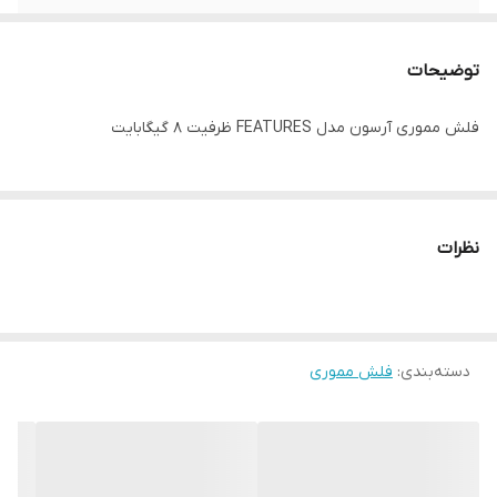
قابلیت ها
مقاومت در برابر ضربه
توضیحات
فلش مموری آرسون مدل FEATURES ظرفیت 8 گیگابایت
نظرات
دسته‌بندی
:
فلش مموری