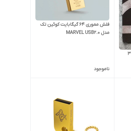
فلش مموری 64 گیگابایت کوئین تک
مدل MARVEL USB2.0
وئین تک ظرفیت 32
ناموجود