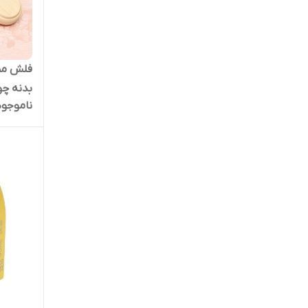
بدنه چو
ناموجود