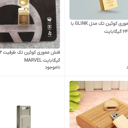
فلش مموری کوئین تک مدل GLINK با
فلش مموری ک
گیگابایت MARVEL
ناموجود