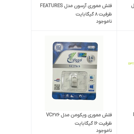
D) مدل
فلش مموری آرسون مدل FEATURES
ظرفیت 8 گیگابایت
ناموجود
Lin
فلش مموری ویکومن مدل VC276
ظرفیت 16 گیگابایت
ناموجود