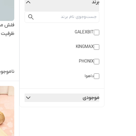
برند
GALEXBIT
ظرفیت 64 گیگابایت
KINGMAX
PHONIX
ناموجود
داهوا
کوئین تک
موجودی
متفرقه
میکروسونیک
ویکومن