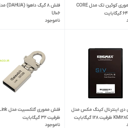
فلش مموری کوئین تک مدل CORE
فلش 8 گیگ داهوا (AHUA
U106
ناموجود
دی اینترنال کینگ مکس مدل
فلش مموری گلکسبیت مدل k
یت 128 گیگابایت
ظرفیت 32 گیگابایت
ناموجود