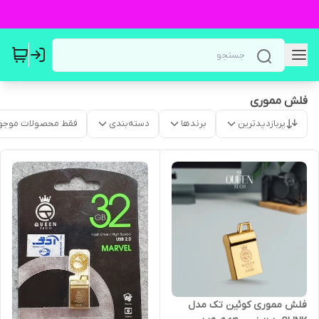
فلش مموری
پربازدیدترین
برندها
دسته‌بندی
فقط محصولات موجو
فلش مموری کوئین تک مدل