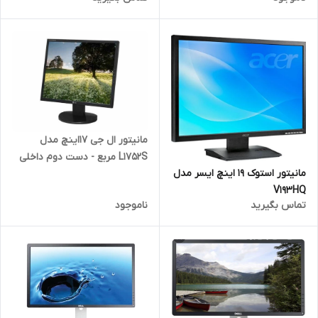
مانیتور ال جی 17اینچ مدل
L1752S مربع - دست دوم داخلی
مانیتور استوک 19 اینچ ایسر مدل
V193HQ
تماس بگیرید
ناموجود