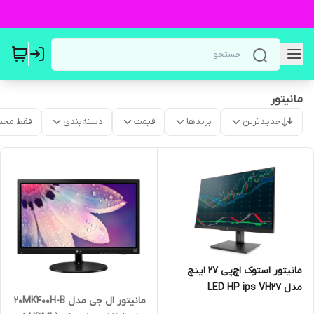
مانیتور
جدیدترین
برندها
قیمت
دسته‌بندی
فقط محص
مانیتور استوک اچ‌پی 27 اینچ
مدل LED HP ips VH27
مانیتور ال جی مدل 20MK400H-B