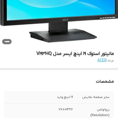
مانیتور استوک 19 اینچ ایسر مدل V193HQ
برند:
ACER
مشخصات
سایز صفحه نمایش
19 اینچ واید
رزولوشن
1366×768
(Resolution)