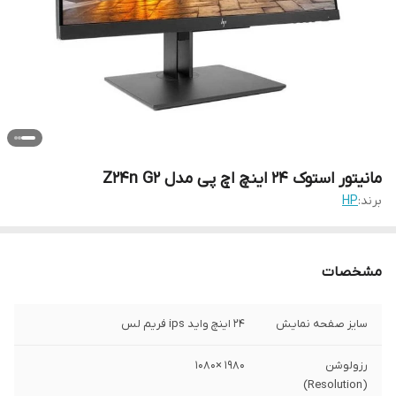
مانیتور استوک 24 اینچ اچ پی مدل Z24n G2
برند:
HP
مشخصات
سایز صفحه نمایش
24 اینچ واید ips فریم لس
رزولوشن
1980 ×1080
(Resolution)