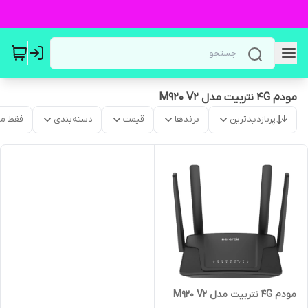
مودم 4G نتربیت مدل M920 V2
پربازدیدترین
برندها
قیمت
دسته‌بندی
فقط م
مودم 4G نتربیت مدل M920 V2