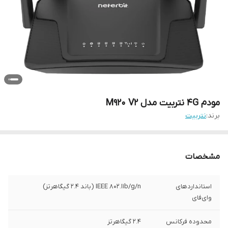
مودم 4G نتربیت مدل M920 V2
برند:
نتربیت
مشخصات
استانداردهای
IEEE ۸۰۲.۱۱b/g/n (باند ۲.۴ گیگاهرتز)
وای‌فای
محدوده فرکانس
۲.۴ گیگاهرتز