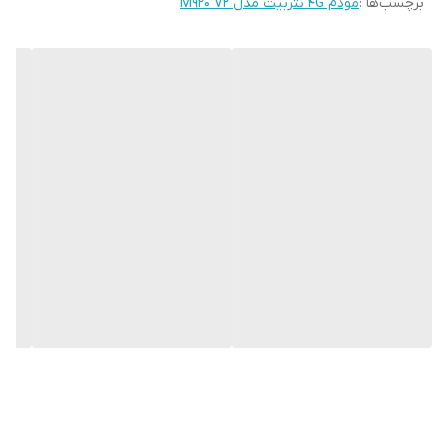
برچسب‌ها :
مودم 4G نتربیت مدل M920 V2
حداکثر سرعت
حداکثر ۱۵۰ مگابیت بر ثانیه دانلود / ۵۰
انتقال داده
مگابیت بر ثانیه آپلود
نوع آنتن
۲ آنتن خارجی ۵ دسی‌بل برای WIFI / دو آنتن
خارجی ۵ دسی‌بل برای LTE
امنیت بی‌سیم
پشتیبانی از رمزنگاری WPA/WPA۲/WPA۳ /
فایروال SPI و NAT
شبکه های قابل
۴G
پشتیبانی
رابط ها
RJ-۴۵ LAN
باندهای قابل
GSM: B۳/B۸ / WCDMA: B۱/B۵/B۸ / TDD
پشتیانی
LTE: B۳۸, B۴۰, B۴۱ / FDD LTE:
B۱/B۳/B۵/B۷/B۸/B۲۰/B۲۸
قدرت آنتن‌دهی
۵ دسی‌بل (۵dBi)