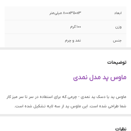
ابعاد
۸۰۰x۳۵۰x۳ میلی‌متر
وزن
۱۰۰ گرم
جنس
نمد و چرم
سایر قابلیت ها
ضد آب و قابل شستشو
توضیحات
سایر مشخصات
طول دسک پد ۸۰ سانتی متر و عرض آن ۳۵
سانتی متر است . ضخامت دسک پد ۳ میلی متر
ماوس پد مدل نمدی
میباشد. زیره دسک پد از جنس چرم میباشد .
ماوس پد یا دسک پد نمدی - چرمی که برای استفاده در سر تا سر میز کار
شما طراحی شده است. این ماوس پد از سه لایه تشکیل شده است.
بخش نمدی: که ماوس بروی این سطح به صورت کامل روان حرکت
میکند و زیر کیبرد شما نیز قرار میگیرد. بخش چسب میانی: که بخش
نظرات