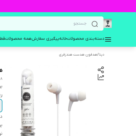
دسته‌بندی محصولات
خانه
پیگیری سفارش
همه محصولات
قطع
دپتا
/
هدفون هدست هندزفری
هن
08
بر
ر
دس
بر
نو