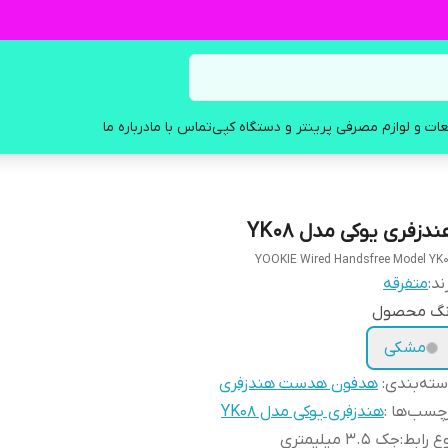
ات و لوازم مصرفی پرینتر و دستگاه کپی
تماس با ما
درباره ما
دزفری یوکی مدل YK08
YOOKIE Wired Handsfree Model YK
ند:
متفرقه
نگ محصول
مشکی
ته‌بندی
:
هدفون هدست هندزفری
چسب‌ها :
هندزفری یوکی مدل YK08
ع رابط
:
جک 3.5 میلیمتری