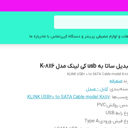
ات و لوازم مصرفی پرینتر و دستگاه کپی
تماس با ما
درباره ما
یل ساتا به usb کی لینک مدل K-8116
KLINK USB2.0 to SATA Cable model K-81
ند:
متفرقه
ته‌بندی
:
کابل - مبدل
چسب‌ها :
KLINK USB20 to SATA Cable model K8117
نس روکش
:
PVC
ع رابط
:
USB
وع فیش ورودی
:
Type A