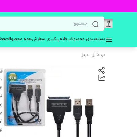
دسته‌بندی محصولات
خانه
پیگیری سفارش
همه محصولات
قطع
دپتا
/
کابل - مبدل
تبد
17
بر
دس
بر
ج
نو
ن