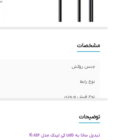
س
مشخصات
جنس روکش
نوع رابط
نوع فیش ورودی
سایر مشخصات
توضیحات
تبدیل ساتا به usb کی لینک مدل K-8116