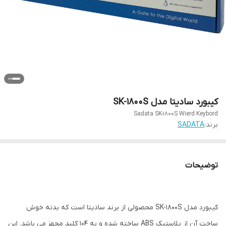
کیبورد سادیتا مدل SK-1800S
Sadata SK-1800S Wierd Keybord
برند:
SADATA
توضیحات
کیبورد مدل SK-1800S محصولی از برند سادیتا است که بدنه خوش
ساخت آن از پلاستیک ABS ساخته شده و به ۱۰۴ کلید مجهز می باشد. این