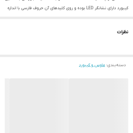
کیبورد دارای نشانگر LED بوده و روی کلیدهای آن حروف فارسی با اندازه
مناسبی حک شده تا عمل تایپ کردن راحت تر و با سرعت بیشتری صورت
بگیرد. اتصال کیبورد به دستگاه مورد نظر توسط کابل متصل به بدنه با
نظرات
طول حدودی ۱۵۰ سانتی متر صورت می گیرد. بعلاوه در قسمت زیرین
بدنه کیبورد دو پایه کوچک تعبیه شده است تا توسط آن ها ارتفاع
کیبورد را جهت دسترسی بهتر تنظیم نمایید. کیبورد SK-1800S با سیستم
دسته‌بندی
:
ماوس و کیبورد
عامل های ویندوز، مک و لینوکس سازگاری کامل دارد و پس از متصل
شدن به دستگاه آماده کار خواهد بود.