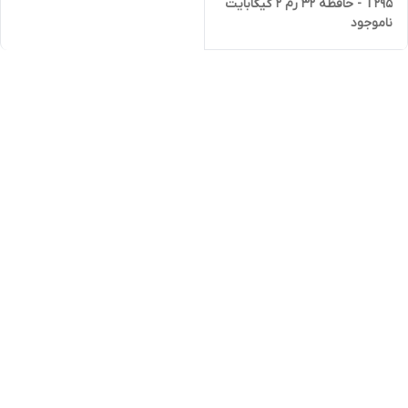
T295 - حافظه 32 رم 2 گیگابایت
ناموجود