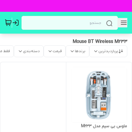
Mouse BT Wireless M233
پربازدیدترین
برندها
قیمت
دسته‌بندی
فقط م
ماوس بی سیم مدل M233