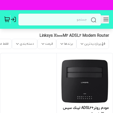
Linksys X1000M2 ADSL2 Modem Router
پربازدیدترین
برندها
قیمت
دسته‌بندی
فقط م
مودم روتر+ADSL2 لینک سیس