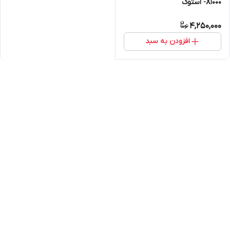
X1000- استوک
4,250,000
افزودن به سبد