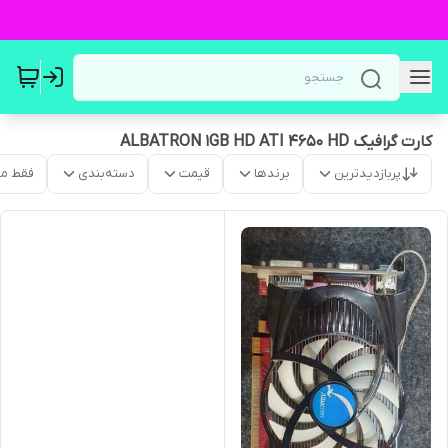
کارت گرافیک ALBATRON 1GB HD ATI 4650 HD
پربازدیدترین
برندها
قیمت
دسته‌بندی
فقط م