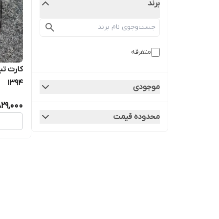
برند
متفرقه
1394
موجودی
829,000
محدوده قیمت