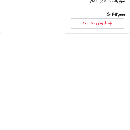
سوپرفست طول 1 متر
412,000
افزودن به سبد