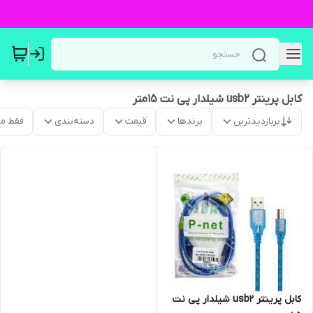
کابل پرینتر usb2 شیلدار پی نت 15متر
پربازدیدترین
برندها
قیمت
دسته‌بندی
فقط م
کابل پرینتر usb2 شیلدار پی نت