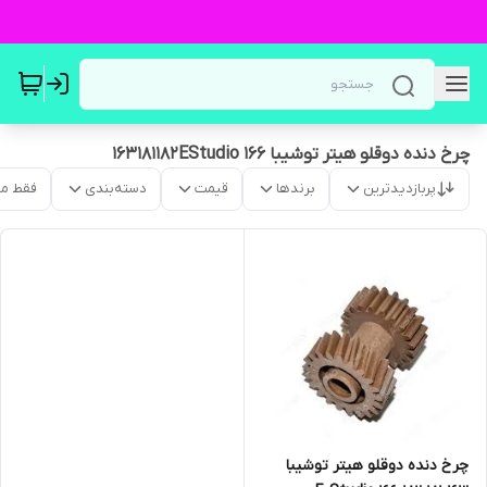
چرخ دنده دوقلو هیتر توشیبا 163181182EStudio 166
پربازدیدترین
برندها
قیمت
دسته‌بندی
فقط م
چرخ دنده دوقلو هیتر توشیبا