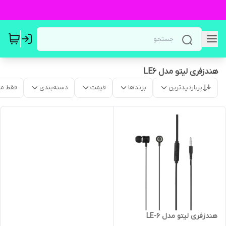
هندزفری لیتو مدل LE6
پربازدیدترین
برندها
قیمت
دسته‌بندی
فقط م
هندزفری لیتو مدل LE-6