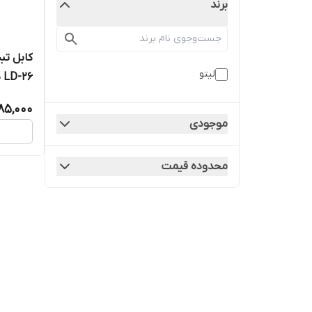
برند
لیتو
LD-26 طول 1 متر
85,000
موجودی
محدوده قیمت