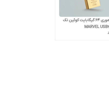
فلش مموری 64 گیگابایت کوئین تک