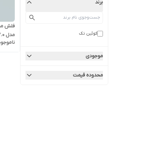
برند
کوئین تک
مدل MARVEL USB2.0
ناموجود
موجودی
محدوده قیمت