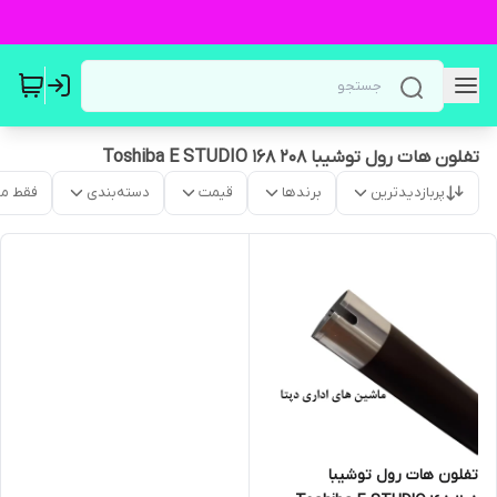
تفلون هات رول توشیبا Toshiba E STUDIO 168 208
پربازدیدترین
برندها
قیمت
دسته‌بندی
فقط م
تفلون هات رول توشیبا