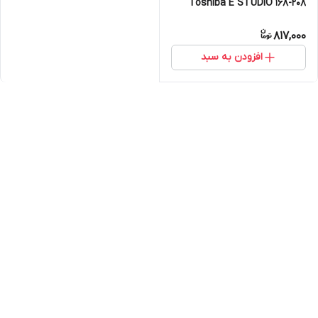
Toshiba E STUDIO 168-208
817,000
افزودن به سبد