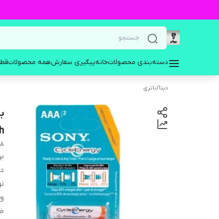
دسته‌بندی محصولات
خانه
پیگیری سفارش
همه محصولات
قطع
دپتا
/
باتری
h
AA
بر
دس
نو
ول
ظر