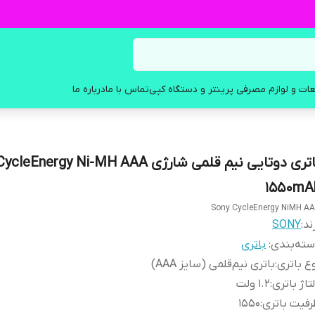
ات و لوازم مصرفی پرینتر و دستگاه کپی
تماس با ما
درباره ما
باتری دوتایی نیم قلمی شارژی nergy Ni-MH AAA
1550mA
Sony CycleEnergy NiMH A
ند:
SONY
ته‌بندی
:
باتری
ع باتری
:
باتری نیم‌قلمی (سایز AAA)
تاژ باتری
:
۱.۲ ولت
فیت باتری
:
1550