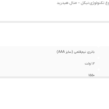
ع تکنولوژی
:
نیکل – متال هیدرید
باتری نیم‌قلمی (سایز AAA)
۱.۲ ولت
1550
نیکل – متال هیدرید