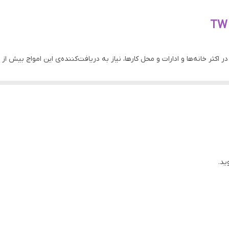
پورت USB
داخلی
وجود مودم‌های بی‌سیم در اکثر خانه‌ها و ادارات و محل کارها، نیاز به دریافت‌کننده‌ی این 
۱۳-۱۷dBm
WEP WPA/WPA۲
محصولی از برند تسکو است که از طریق USB به رایانه متصل می‌شود. ابعاد این کارت ش
dows ۸, Windows ۷, Windows Vista, Windows XP, Windows ۱۰
از ویژگی‌های بسیار خوب این محصول می‌توان به پشتیبانی آن از سیستم عام
ید.