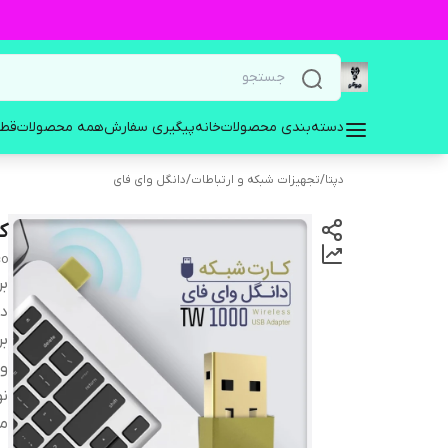
دسته‌بندی محصولات
خانه
پیگیری سفارش
همه محصولات
قطع
دپتا
/
تجهیزات شبکه و ارتباطات
/
دانگل وای فای
کارت
co
بر
دس
بر
و
نو
مح