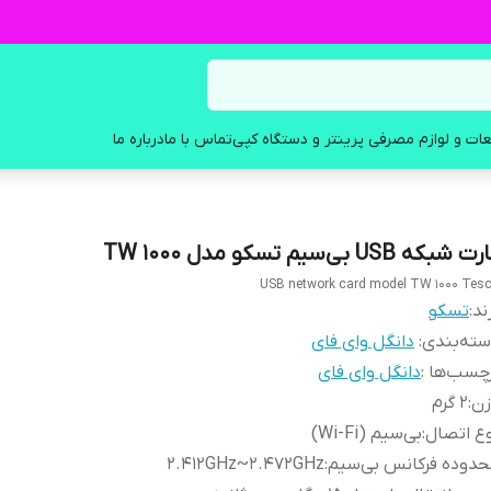
ات و لوازم مصرفی پرینتر و دستگاه کپی
تماس با ما
درباره ما
 شبکه USB بی‌سیم تسکو مدل TW 1000
USB network card model TW 1000 Tes
ند:
تسکو
ته‌بندی
:
دانگل وای فای
چسب‌ها :
دانگل وای فای
زن
:
۲ گرم
ع اتصال
:
بی‌سیم (Wi-Fi)
دوده فرکانس بی‌سیم
:
۲.۴۱۲GHz~۲.۴۷۲GHz