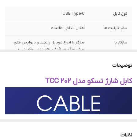
نوع کابل
USB Type-C
سایر قابلیت ها
امکان انتقال اطلاعات
سازگار با
سازگار با انواع موبایل و تبلت و دیوایس های
سامسونگ ,شیائومی ,هواووی ,نوکیا و ... با
پورت شارژ type-c
توضیحات
طول کابل
1 متر
کابل شارژ تسکو مدل TCC 202
سرعت
۴۸۰ مگابیت بر ثانیه
نظرات