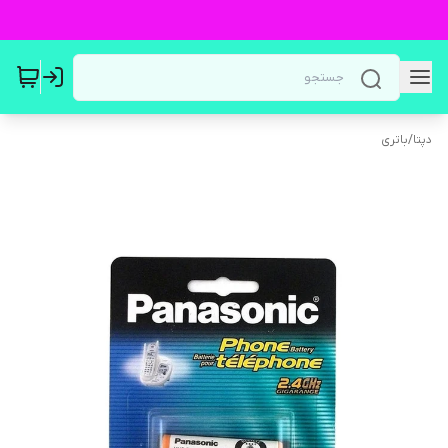
دپتا
/
باتری