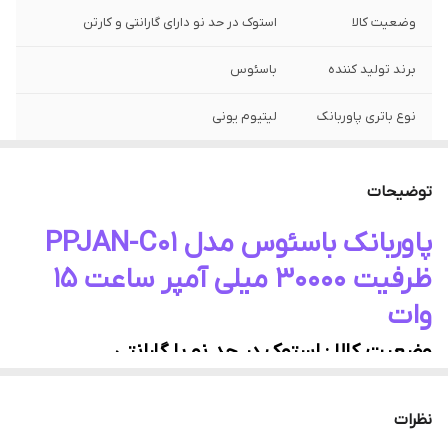
وضعیت کالا
استوک در حد نو دارای گارانتی و کارتن
برند تولید کننده
باسئوس
نوع باتری پاوربانک
لیتیوم یونی
جنس بدنه
پلاستیک
توضیحات
نحوه نمایش میزان
نشانگر LED
شارژ باتری
پاوربانک باسئوس مدل PPJAN-C01
ظرفیت 30000 میلی آمپر ساعت 15
ظرفیت اسمی
۳۰۰۰۰ میلی‌آمپرساعت
وات
محدوده ظرفیت
۱۵ تا ۳۰ هزار میلی‌آمپر‌ساعت
وضعیت کالا : استوک در حد نو با گارانتی
شدت جریان ورودی
۲.۱ آمپر
شرکت چینی بیسوس یکی از تولیدکنندگان محبوب لوازم جانبی
نظرات
شدت جریان خروجی
۱.۰ آمپر ۲.۴ آمپر ۳.۰ آمپر