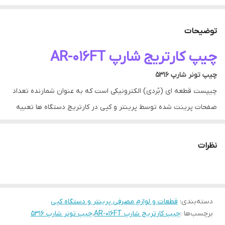
توضیحات
چیپ کارتریج شارپ AR-016FT
چیپ تونر شارپ 5316
چیپست قطعه ای (بُردی) الکترونیکی است که به عنوان شمارنده تعداد
صفحات پرینت شده توسط پرینتر و کپی در کارتریج دستگاه ها تعبیه
شده است. چیپست در کارتریج علاوه بر شمارش تعداد صفحات چاپ شده
وظیفه تشخیص سلامت، اصلی بودن و قابلیت چاپ داشتن کارتریج را
نظرات
نیز بر عهده دارد.
برخی پرینترها در زمان اتمام جوهر یا تونر دستگاه اجازه چاپ را به کاربر
نخواهد داد. این موضوع با اعلام هشدارهایی به کاربر اطلاع داده می شود.
دسته‌بندی
:
قطعات و لوازم مصرفی پرینتر و دستگاه کپی
هشدارهایی نظیر:
برچسب‌ها :
چیپ کارتریج شارپ AR-016FT
،
چیپ تونر شارپ 5316
Toner exhausted