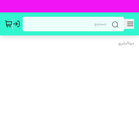
دپتا
/
باتری