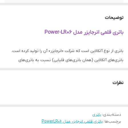
سایر قابلیت ها
ماندگاری طولانی
توضیحات
تعداد باتری‌های
یک عدد
موجود در پک
باتری قلمی انرجایزر مدل Power-LR06
باتری از نوع آلکالاین است که شرکت «انرجایزر» آن را تولید کرده است.
باتری‌های آلکالاین (همان باتری‌های قلیایی) نسبت به باتری‌های
معمولی، 4 برابر ظرفیت بیشتری داشته و جریان قوی‌تری تولید می‌کنند.
همچنین باتری‌های آلکالاین دشارژ بسیار کمی داشته و تا زمان زیادی
نظرات
نیروی خود را حفظ می‌کنند. باتری‌های فوق به‌گفته‌‌ی شرکت سازنده قادر
هستند تا قبل از استفاده به مدت 7 سال نیروی خود را حفظ کنند. این
باتری‌ها در سایز AA طراحی شده اند.
دسته‌بندی
:
باتری
برچسب‌ها :
باتری قلمی انرجایزر مدل PowerLR06