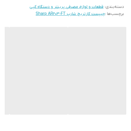
دسته‌بندی
:
قطعات و لوازم مصرفی پرینتر و دستگاه کپی
را به کاربر نخواهد داد. این موضوع با اعلام هشدارهایی به کاربر اطلاع
برچسب‌ها :
چیپست کارتریج شارپ Sharp AR203-FT
داده می شود. هشدارهایی نظیر:
Toner exhausted
Toner empty
Toner low
Cartridge change
Cartridge Replace