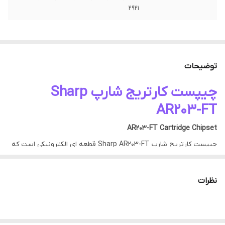
2921
توضیحات
چیپست کارتریج شارپ Sharp
AR203-FT
AR203-FT Cartridge Chipset
چیپست کارتریج شارپ Sharp AR203-FT قطعه ای الکترونیکی است که
به عنوان شمارنده تعداد صفحات پرینت شده توسط پرینتر و کپی در
کارتریج دستگاه ها تعبیه شده است.
نظرات
چیپست در کارتریج علاوه بر شمارش تعداد صفحات چاپ شده وظیفه
تشخیص سلامت، اصلی بودن و قابلیت چاپ داشتن کارتریج را نیز بر
عهده دارد. برخی پرینترها در زمان اتمام جوهر یا تونر دستگاه اجازه چاپ