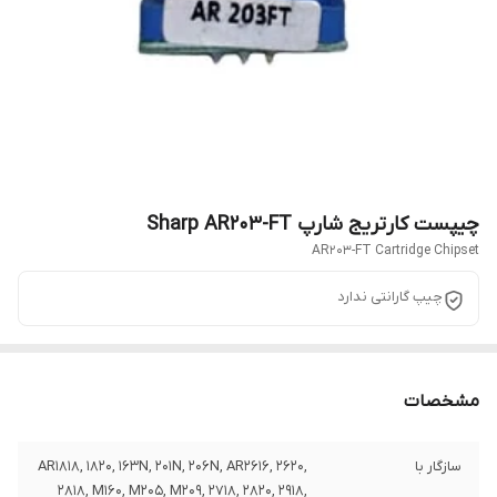
چیپست کارتریج شارپ Sharp AR203-FT
AR203-FT Cartridge Chipset
چیپ گارانتی ندارد
مشخصات
سازگار با
AR1818, 1820, 163N, 201N, 206N, AR2616, 2620,
2818, M160, M205, M209, 2718, 2820, 2918,