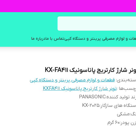
ات و لوازم مصرفی پرینتر و دستگاه کپی
تماس با ما
درباره ما
نر شارژ کارتریج پاناسونیک KX-FA411
ته‌بندی
:
قطعات و لوازم مصرفی پرینتر و دستگاه کپی
چسب‌ها :
تونر شارژ کارتریج پاناسونیک KXFA411
ند تولید کننده
:
PANASONIC
تگاه های سازگار
:
KX-2025
نگ
:
مشکی
ن پودر
:
60 گرم