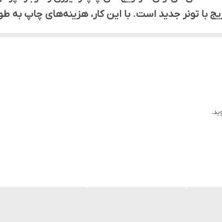
ریج با تونر جدید است. با این کار، هزینه‌های چاپ به
رف‌شده محافظت می‌شود. همچنین، تونر شارژ شده معمول
استفاده شود. این روش نه تنها اقتصادی است، بلکه به 
ید.