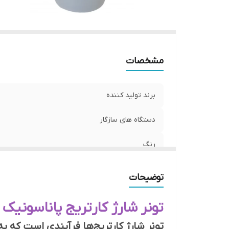
مشخصات
برند تولید کننده
دستگاه های سازگار
رنگ
وزن پودر
توضیحات
تونر شارژ کارتریج پاناسونیک KX-FA411
تونر شارژ کارتریج‌ها فرآیندی است که به 