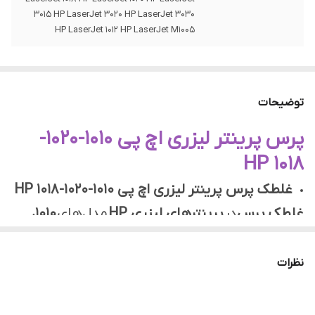
3015 HP LaserJet 3020 HP LaserJet 3030
HP LaserJet 1012 HP LaserJet M1005
توضیحات
پرس پرینتر لیزری اچ پی 1010-1020-
1018 HP
غلطک پرس پرینتر لیزری اچ پی 1010-1020-1018 HP
غلطک پرس
در
پرینترهای لیزری HP
مدل‌های
1010،
1020 و 1018
نقش کلیدی در فرآیند چاپ دارد. این
قطعه، که به عنوان یکی از اجزاء اصلی در واحد فیوزر
نظرات
(واحد ثابت‌کننده تصویر) عمل می‌کند، مسئول گرم
کردن کاغذ و ذوب کردن تونر و چسباندن تونر بر روی