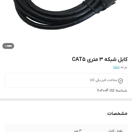
کابل شبکه 3 متری CAT5
برند:
دلتا
سلامت فیزیکی کالا
شناسه کالا
602004
مشخصات
طول کابل
3 متر