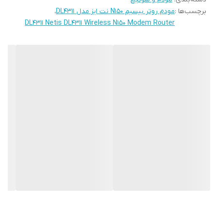
سرعت 150 مگابیت در ثانیه را برای شما فراهم سازد. این
برچسب‌ها :
مودم روتر بیسیم N150 نت ایز مدل DL4311
،
مودم دارای چهار پورت شبکه (RJ-45) است که می‌توان با
DL4311 Netis DL4311 Wireless N150 Modem Router
استفاده از آن‌ها به‌صورت هم‌زمان، چهار دستگاه دیگر را از
طریق کابل شبکه و به صورت باسیم به اینترنت یا شبکه
متصل کرد و یکی از آنها از WAN نیز پشتیبانی میکند. لازم
به ذکر است که مودم‌های سری N محدوده عملکرد (برد) و
پهنای باندی در حدود 3 برابر بیشتر از مدل‌های سری G
دارند. DL4311 توانایی کار با سیستم‌عامل‌های مختلف را
دارد و به‌راحتی تنظیم می‌شود، کار کردن با آن آسان است و
با تمامی سرویس‌دهندگان اینترنت در ایران سازگار است.