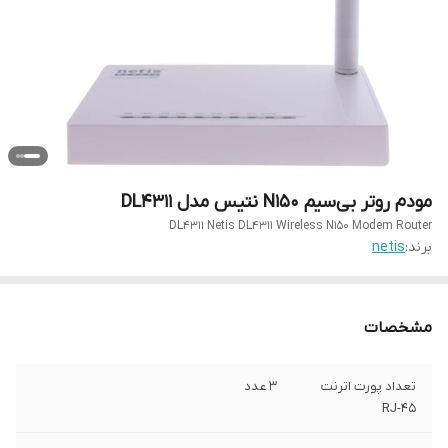
مودم روتر بی‌سیم N150 نتیس مدل DL4311
DL4311 Netis DL4311 Wireless N150 Modem Router
برند:
netis
مشخصات
تعداد پورت اترنت
3 عدد
RJ-45