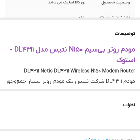
وضعیت محصول
این کالا استوک می باشد
تعداد پورت اترنت
1 عدد
RJ-45 WAN/LAN
توضیحات
تعداد پورت RJ-11
1 عدد
مودم روتر بی‌سیم N150 نتیس مدل DL4311 -
تعداد آنتن
1 عدد
استوک
نوع آنتن
خارجی
DL4311 Netis DL4311 Wireless N150 Modem Router
مودم DL4311 شرکت نتیس یک مودم روتر بسیار جمع‌و‌جور
و خوش‌ساخت است که می‌تواند محدوده‌ی قابل قبولی را
تحت پوشش خود قرار‌دهد. مودم-روتر DL4311 با
نظرات
به‌کارگیری درگاه پرسرعت +ADSL2 به اینترنت متصل
می‌شود و قادر است با استفاده از یک آنتن 5 دسی‌بلی،
یک شبکه بی‌سیم داخلی با کارآیی بسیار بالا همراه با
دسته‌بندی
:
مودم و سوئیچ