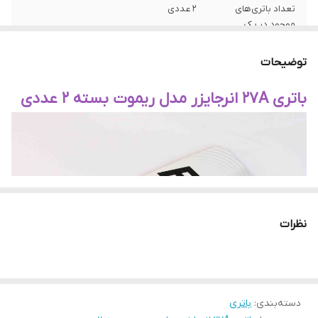
تعداد باتری‌های
۲ عددی
موجود در پک
نوع تکنولوژی باتری
آلکالاین
توضیحات
باتری 27A انرجایزر مدل ریموت بسته 2 عددی
نظرات
دسته‌بندی
:
باتری