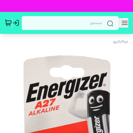
دپتا
/
باتری