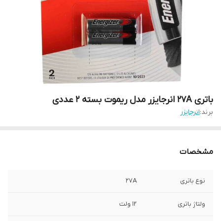
باتری 27A انرجایزر مدل ریموت بسته 2 عددی
برند:
انرجایزر
مشخصات
نوع باتری
۲۷A
ولتاژ باتری
۱۲ ولت