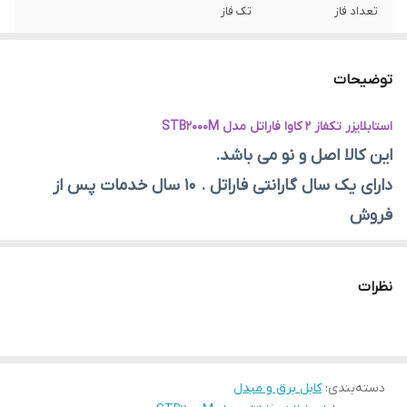
تعداد فاز
تک فاز
حداکثر جریان
A۸
انتقالی
توضیحات
حداکثر توان قابل
۲۴۲
استابلایزر تکفاز 2 کاوا فاراتل مدل STB2000M
پشتیبانی
این کالا اصل و نو می باشد.
جنس بدنه
فلز
دارای یک سال گارانتی فاراتل . 10 سال خدمات پس از
فروش
مناسب برای سیستم های الکترونیکی خانگی و اداری مانند سیستم
نظرات
های کامپیوتری، ماشین های اداری، سیستم های صوتی و تصویری و…
قابل استفاده به صورت رومیزی
مجهز به مدار حفاظت در مقابل ولتاژ ورودی و یا خروجی خارج از
دسته‌بندی
:
کابل برق و مبدل
محدوده مجاز