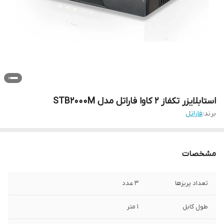
استابلایزر تکفاز 2 کاوا فاراتل مدل STB2000M
برند:
فاراتل
مشخصات
تعداد پریزها
3 عدد
طول کابل
1 متر