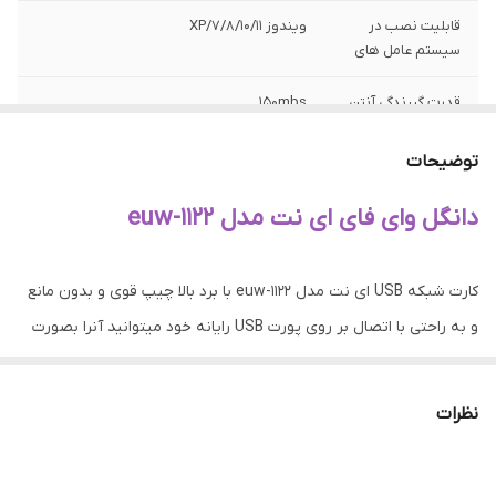
قابلیت نصب در
ویندوز XP/۷/۸/۱۰/۱۱
سیستم عامل های
قدرت گیرندگی آنتن
۱۵۰mbs
توضیحات آنتن
بدون آنتن خارجی
توضیحات
دانگل وای فای ای نت مدل euw-1122
کارت شبکه USB ای نت مدل euw-1122 با برد بالا چیپ قوی و بدون مانع
و به راحتی با اتصال بر روی پورت USB رایانه خود میتوانید آنرا بصورت
WiFi به مودم متصل کنید.لازم به ذکر است این محصول از ویندوز
XP/7/8/10/11 جهت نصب و اتصال پشتیبانی می کند ، همچنین دارای یک
نظرات
عدد CD درایور می باشد که به راحتی با نصب آن بر روی رایانه دانگل
شناسایی و قابل استفاده می باشد.