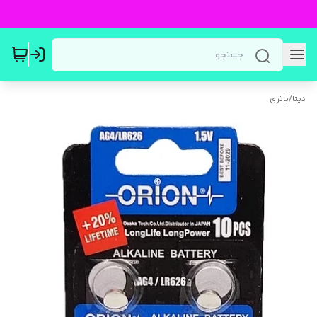
دپتا
/
باتری