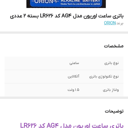
باتری ساعت اوریون مدل AG4 کد LR626 بسته 2 عددی
برند:
ORION
مشخصات
نوع باتری
ساعتی
نوع تکنولوژی باتری
آلکالاین
ولتاژ باتری
۱.۵ ولت
تعداد باتری‌های
دو عدد
موجود در پک
توضیحات
باتری ساعت اوریون مدل AG4 کد LR626